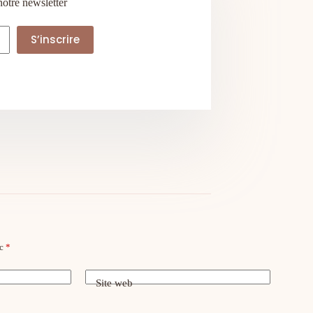
notre newsletter
S’inscrire
ec
*
Site web