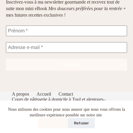
Inscrivez-vous à ma newsletter gourmande et recevez tout de
suite mon mini eBook
Mes douceurs préférées pour la rentrée
+
mes futures recettes exclusives !
A propos
Accueil
Contact
Cours de pâtisserie à domicile à Toul et alentours–
Apprenez à pâtisser comme un pro dans votre cuisine
Nous utilisons des cookies pour nous assurer que nous vous offrons la
Index
Politique de confidentialité
Portfolio
Recevez gratuitement mon eBook de pâtisserie : 5
meilleure expérience possible sur notre site.
recettes gourmandes et faciles
Accepter
Refuser
Terms and Conditions
Copyright © 2026 - Thème WordPress par
CreativeThemes
.