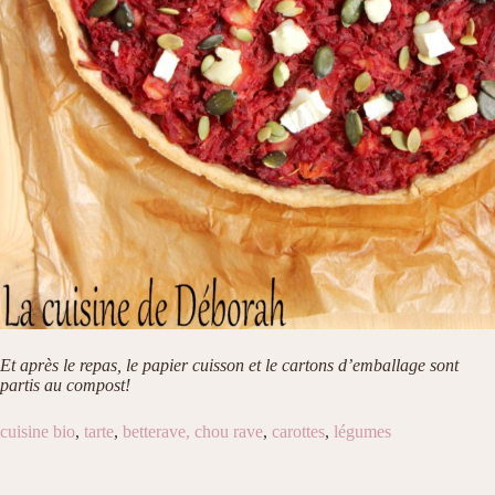
Et après le repas, le papier cuisson et le cartons d’emballage sont
partis au compost!
cuisine bio
,
tarte
,
betterave,
chou rave
,
carottes
,
légumes