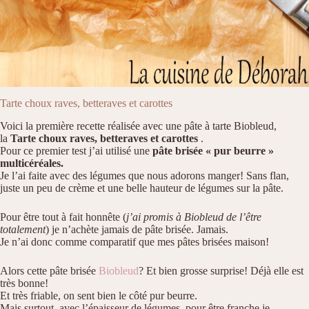
Tarte choux raves, betteraves et carottes
Voici la première recette réalisée avec une pâte à tarte Biobleud,
la
Tarte choux raves, betteraves et carottes
.
Pour ce premier test j’ai utilisé une
pâte brisée « pur beurre »
multicéréales.
Je l’ai faite avec des légumes que nous adorons manger! Sans flan,
juste un peu de crème et une belle hauteur de légumes sur la pâte.
Pour être tout à fait honnête (
j’ai promis à Biobleud de l’être
totalement
) je n’achète jamais de pâte brisée. Jamais.
Je n’ai donc comme comparatif que mes pâtes brisées maison!
Alors cette pâte brisée
Biobleud
? Et bien grosse surprise! Déjà elle est
très bonne!
Et très friable, on sent bien le côté pur beurre.
Mais surtout, avec l’épaisseur de légumes, pour être franche je