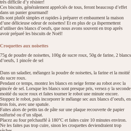
très difficile d’y résister!
Ces biscuits, généralement appréciés de tous, feront beaucoup d’effet
dans un panier gourmand!
Ils sont plutôt simples et rapides à préparer et embaument la maison
d’une délicieuse odeur de noisettes! Et en plus de ça ilspermettent
d’utiliser des blancs d’oeufs, que nous avons souvent en trop après
avoir préparé les biscuits de Noël!
Croquettes aux noisettes
75g de poudre de noisettes, 100g de sucre roux, 50g de farine, 2 blancs
d’oeufs, 1 pincée de sel
Dans un saladier, mélangez la poudre de noisettes, la farine et la moitié
du sucre roux.
Pendant ce temps, montez les blancs en neige ferme au robot avec la
pincée de sel. Lorsque les blancs sont presque pris, versez-y la seconde
moitié du sucre roux et faites tourner le robot une minute encore.
Stoppez le robot, puis incorporer le mélange sec aux blancs d’oeufs, en
trois fois, avec une spatule.
Faites alors de petits tas de pâte sur une plaque recouverte de papier
sulfurisé ou d’un silpat.
Placez au four préchauffé à 180°C et faites cuire 10 minutes environ.
Ne les faites pas trop cuire, sinon les croquettes deviendraient trop
sèches.