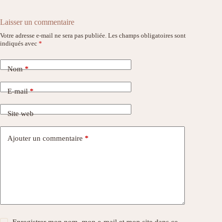
Laisser un commentaire
Votre adresse e-mail ne sera pas publiée.
Les champs obligatoires sont
indiqués avec
*
Nom
*
E-mail
*
Site web
Ajouter un commentaire
*
Enregistrer mon nom, mon e-mail et mon site dans ce