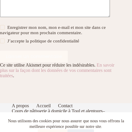
Enregistrer mon nom, mon e-mail et mon site dans ce
navigateur pour mon prochain commentaire.
J’accepte la
politique de confidentialité
Laisser un commentaire
Ce site utilise Akismet pour réduire les indésirables.
En savoir
plus sur la façon dont les données de vos commentaires sont
traitées
.
A propos
Accueil
Contact
Cours de pâtisserie à domicile à Toul et alentours–
Apprenez à pâtisser comme un pro dans votre cuisine
Nous utilisons des cookies pour nous assurer que nous vous offrons la
Index
Politique de confidentialité
Portfolio
Recevez gratuitement mon eBook de pâtisserie : 5
meilleure expérience possible sur notre site.