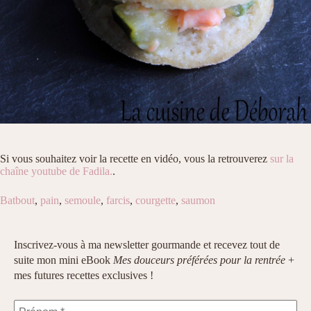
Si vous souhaitez voir la recette en vidéo, vous la retrouverez
sur la
chaîne youtube de Fadila.
.
Batbout
,
pain
,
semoule
,
farcis
,
courgette
,
saumon
Inscrivez-vous à ma newsletter gourmande et recevez tout de
suite mon mini eBook
Mes douceurs préférées pour la rentrée
+
mes futures recettes exclusives !