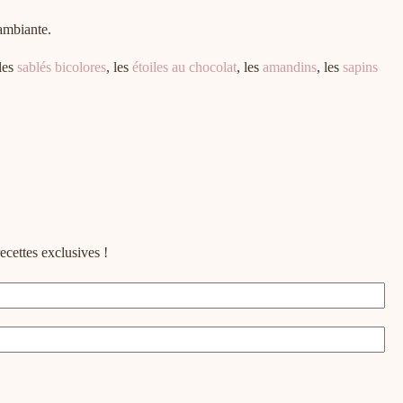
ambiante.
 les
sablés bicolores
, les
étoiles au chocolat
, les
amandins
, les
sapins
ecettes exclusives !