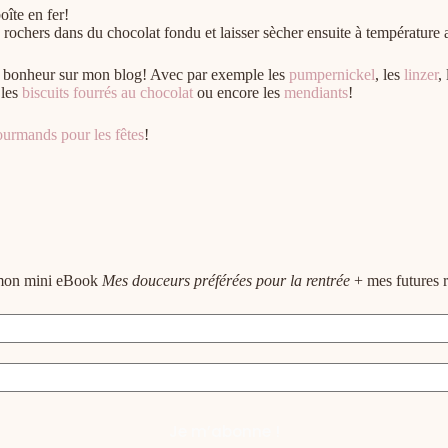
oîte en fer!
ochers dans du chocolat fondu et laisser sècher ensuite à température 
re bonheur sur mon blog! Avec par exemple les
pumpernickel
, les
linzer
,
 les
biscuits fourrés au chocolat
ou encore les
mendiants
!
urmands pour les fêtes
!
e mon mini eBook
Mes douceurs préférées pour la rentrée
+ mes futures r