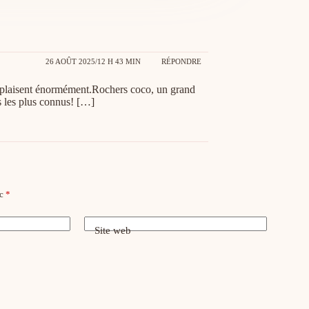
26 AOÛT 2025/12 H 43 MIN
RÉPONDRE
ls plaisent énormément.Rochers coco, un grand
ns les plus connus! […]
ec
*
Site web