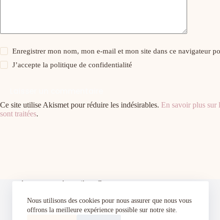
Enregistrer mon nom, mon e-mail et mon site dans ce navigateur 
J’accepte la
politique de confidentialité
Laisser un commentaire
Ce site utilise Akismet pour réduire les indésirables.
En savoir plus sur
sont traitées
.
A propos
Accueil
Contact
Cours de pâtisserie à domicile à Toul et alentours–
Nous utilisons des cookies pour nous assurer que nous vous
Apprenez à pâtisser comme un pro dans votre
cuisine
offrons la meilleure expérience possible sur notre site.
Index
Politique de confidentialité
Portfolio