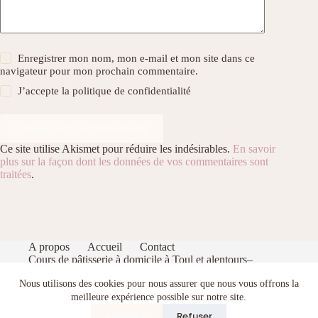
Enregistrer mon nom, mon e-mail et mon site dans ce
navigateur pour mon prochain commentaire.
J’accepte la
politique de confidentialité
Laisser un commentaire
Ce site utilise Akismet pour réduire les indésirables.
En savoir
plus sur la façon dont les données de vos commentaires sont
traitées
.
A propos
Accueil
Contact
Cours de pâtisserie à domicile à Toul et alentours–
Apprenez à pâtisser comme un pro dans votre cuisine
Nous utilisons des cookies pour nous assurer que nous vous offrons la
Index
Politique de confidentialité
Portfolio
Recevez gratuitement mon eBook de pâtisserie : 5
meilleure expérience possible sur notre site.
recettes gourmandes et faciles
Accepter
Refuser