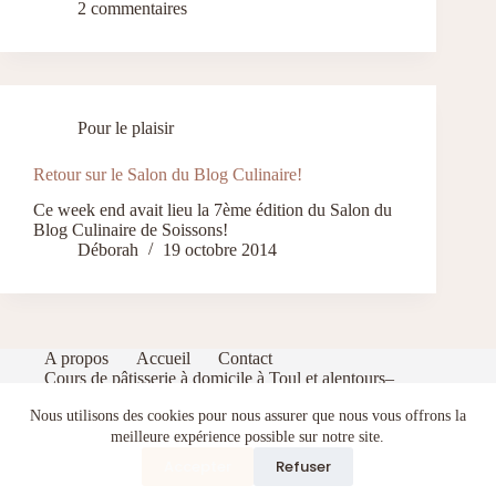
2 commentaires
Pour le plaisir
Retour sur le Salon du Blog Culinaire!
Ce week end avait lieu la 7ème édition du Salon du
Blog Culinaire de Soissons!
Déborah
19 octobre 2014
A propos
Accueil
Contact
Cours de pâtisserie à domicile à Toul et alentours–
Apprenez à pâtisser comme un pro dans votre cuisine
Nous utilisons des cookies pour nous assurer que nous vous offrons la
Index
Politique de confidentialité
Portfolio
meilleure expérience possible sur notre site.
Recevez gratuitement mon eBook de pâtisserie : 5
recettes gourmandes et faciles
Accepter
Refuser
Terms and Conditions