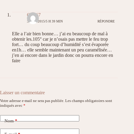
Gael67
3 JUIN 2015/5 H 39 MIN
RÉPONDRE
Elle a l’air bien bonne… j’ai eu beaucoup de mal à
obtenir les.105° car je n’osais pas mettre le feu trop
fort… du coup beaucoup d’humidité s’est évaporée
en1h… elle semble maintenant un peu caramélisée…
j’en ai encore dans le jardin donc on pourra encore en
faire
Laisser un commentaire
Votre adresse e-mail ne sera pas publiée.
Les champs obligatoires sont
indiqués avec
*
Nom
*