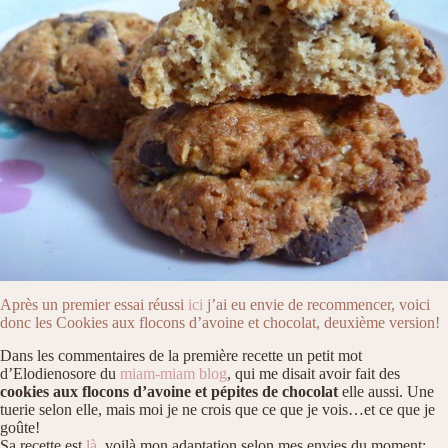
Après un premier essai réussi
ici
j’ai eu envie de recommencer, voici
donc les Cookies aux flocons d’avoine et chocolat, deuxième version!
Dans les commentaires de la première recette un petit mot
d’Elodienosore du
miam-miam blog
, qui me disait avoir fait des
cookies aux flocons
d’avoine et pépites de chocolat
elle aussi. Une
tuerie selon elle, mais moi je ne crois que ce que je vois…et ce que je
goûte!
Sa recette est
là
, voilà mon adaptation selon mes envies du moment: