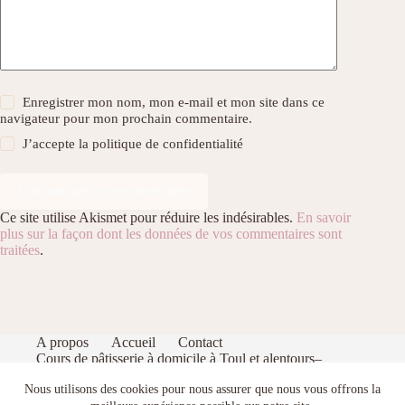
Enregistrer mon nom, mon e-mail et mon site dans ce
navigateur pour mon prochain commentaire.
J’accepte la
politique de confidentialité
Laisser un commentaire
Ce site utilise Akismet pour réduire les indésirables.
En savoir
plus sur la façon dont les données de vos commentaires sont
traitées
.
A propos
Accueil
Contact
Cours de pâtisserie à domicile à Toul et alentours–
Apprenez à pâtisser comme un pro dans votre cuisine
Nous utilisons des cookies pour nous assurer que nous vous offrons la
Index
Politique de confidentialité
Portfolio