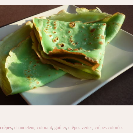
crêpes
,
chandeleur
,
colorant
,
goûter
,
crêpes vertes
,
crêpes colorées