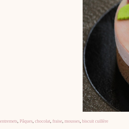
entremets
,
Pâques
,
chocolat
,
fraise
,
mousses
,
biscuit cuillère