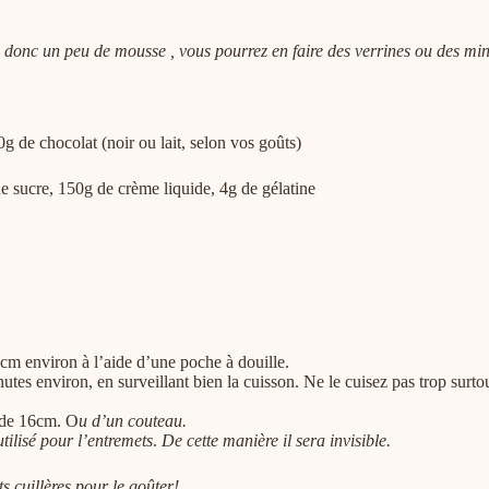
ra donc un peu de mousse , vous pourrez en faire des verrines ou des min
g de chocolat (noir ou lait, selon vos goûts)
e sucre, 150g de crème liquide, 4g de gélatine
cm environ à l’aide d’une poche à douille.
tes environ, en surveillant bien la cuisson. Ne le cuisez pas trop surtou
e de 16cm. O
u d’un couteau.
 utilisé pour l’entremets
.
De cette manière il sera invisible.
s cuillères pour le goûter!