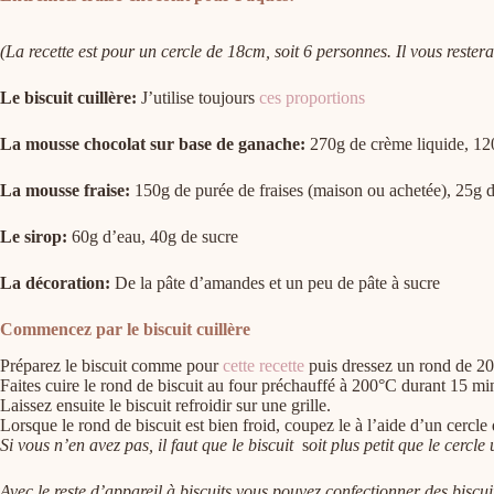
(La recette est pour un cercle de 18cm, soit 6 personnes. Il vous reste
Le biscuit cuillère:
J’utilise toujours
ces proportions
La mousse chocolat sur base de ganache:
270g de crème liquide, 120
La mousse fraise:
150g de purée de fraises (maison ou achetée), 25g d
Le sirop:
60g d’eau, 40g de sucre
La décoration:
De la pâte d’amandes et un peu de pâte à sucre
Commencez par le biscuit cuillère
Préparez le biscuit comme pour
cette recette
puis dressez un rond de 20
Faites cuire le rond de biscuit au four préchauffé à 200°C durant 15 minu
Laissez ensuite le biscuit refroidir sur une grille.
Lorsque le rond de biscuit est bien froid, coupez le à l’aide d’un cercl
Si vous n’en avez pas, il faut que le biscuit
s
oit plus petit que le cercle
Avec le reste d’appareil à biscuits vous pouvez confectionner des biscuit