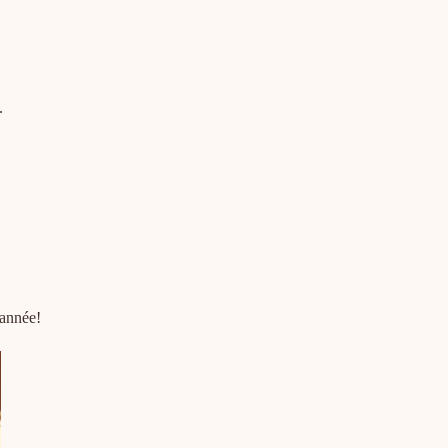
.
 année!