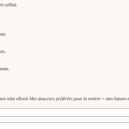
rt raffiné.
nte.
urs.
iante.
e mon mini eBook
Mes douceurs préférées pour la rentrée
+ mes futures r