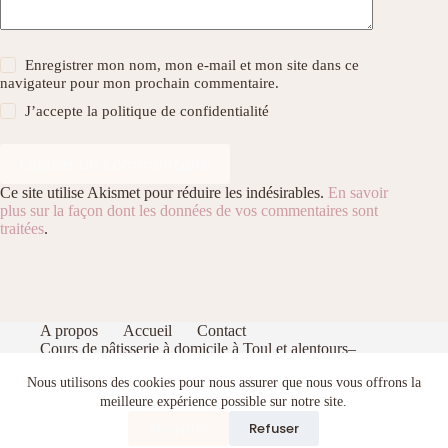
Enregistrer mon nom, mon e-mail et mon site dans ce
navigateur pour mon prochain commentaire.
J’accepte la
politique de confidentialité
Laisser un commentaire
Ce site utilise Akismet pour réduire les indésirables.
En savoir
plus sur la façon dont les données de vos commentaires sont
traitées
.
A propos
Accueil
Contact
Cours de pâtisserie à domicile à Toul et alentours–
Apprenez à pâtisser comme un pro dans votre cuisine
Nous utilisons des cookies pour nous assurer que nous vous offrons la
Index
Politique de confidentialité
Portfolio
meilleure expérience possible sur notre site.
Recevez gratuitement mon eBook de pâtisserie : 5
recettes gourmandes et faciles
Accepter
Refuser
Terms and Conditions