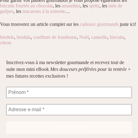
Pour garnir vos paniers gourmands je vous propose également les
biscuits fourrés au chocolat
, les
amandins
, les
spritz
, les
nids de
guêpes
, les
macarons à la noisette
…
Vous trouverez un article complet sur les
cadeaux gourmands
juste ici!
bredele
,
bredala
,
confiture de framboise
,
Noël
,
cannelle
,
biscuits
,
citron
Inscrivez-vous à ma newsletter gourmande et recevez tout de
suite mon mini eBook
Mes douceurs préférées pour la rentrée
+
mes futures recettes exclusives !