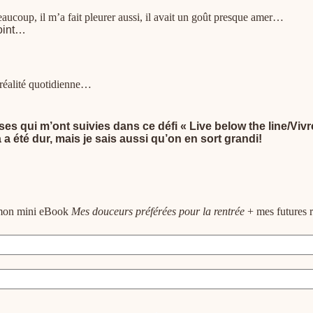
eaucoup, il m’a fait pleurer aussi, il avait un goût presque amer…
point…
 réalité quotidienne…
es qui m’ont suivies dans ce défi « Live below the line/Vivre
 a été dur, mais je sais aussi qu’on en sort grandi!
e mon mini eBook
Mes douceurs préférées pour la rentrée
+ mes futures r