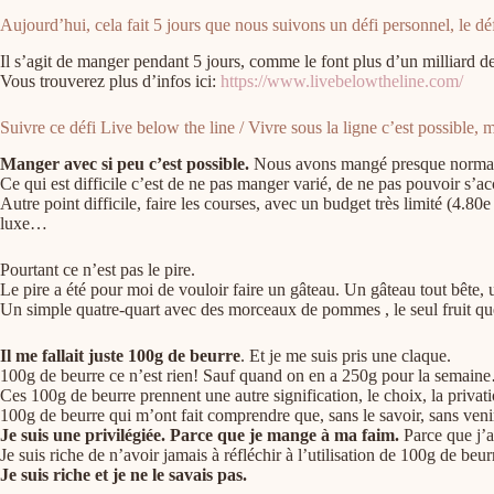
Aujourd’hui, cela fait 5 jours que nous suivons un défi personnel, le d
Il s’agit de manger pendant 5 jours, comme le font plus d’un milliard de
Vous trouverez plus d’infos ici:
https://www.livebelowtheline.com/
Suivre ce défi Live below the line / Vivre sous la ligne c’est possible,
Manger avec si peu c’est possible.
Nous avons mangé presque normalem
Ce qui est difficile c’est de ne pas manger varié, de ne pas pouvoir s’acco
Autre point difficile, faire les courses, avec un budget très limité (4.8
luxe…
Pourtant ce n’est pas le pire.
Le pire a été pour moi de vouloir faire un gâteau. Un gâteau tout bête, 
Un simple quatre-quart avec des morceaux de pommes , le seul fruit que 
Il me fallait juste 100g de beurre
. Et je me suis pris une claque.
100g de beurre ce n’est rien! Sauf quand on en a 250g pour la semain
Ces 100g de beurre prennent une autre signification, le choix, la priva
100g de beurre qui m’ont fait comprendre que, sans le savoir, sans venir 
Je suis une privilégiée. Parce que je mange à ma faim.
Parce que j’a
Je suis riche de n’avoir jamais à réfléchir à l’utilisation de 100g de beur
Je suis riche et je ne le savais pas.