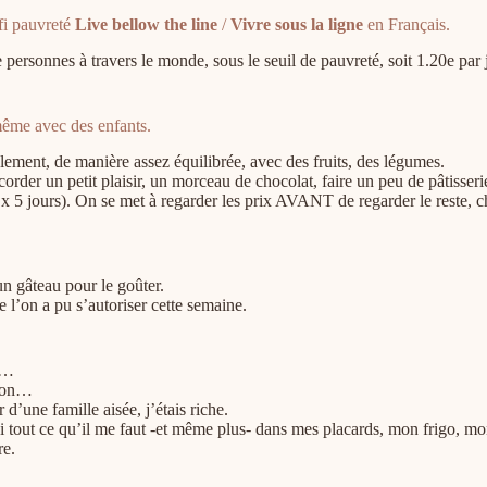
éfi pauvreté
Live bellow the line
/
Vivre sous la ligne
en Français.
 personnes à travers le monde, sous le seuil de pauvreté, soit 1.20e par
 même avec des enfants.
ent, de manière assez équilibrée, avec des fruits, des légumes.
rder un petit plaisir, un morceau de chocolat, faire un peu de pâtisserie, 
0e x 5 jours). On se met à regarder les prix AVANT de regarder le reste, c
un gâteau pour le goûter.
l’on a pu s’autoriser cette semaine.
e…
tion…
d’une famille aisée, j’étais riche.
i tout ce qu’il me faut -et même plus- dans mes placards, mon frigo, mo
re.