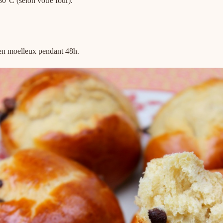
180°C (selon votre four).
bien moelleux pendant 48h.