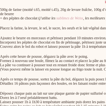
500g de farine (moitié t.65, moitié t.45), 20g de levure fraîche, 100g d’oe
de beurre
+ des pépites de chocolat (
j’utilise les
sublimes de Weiss
, les meilleures
Placez la farine, la levure, le sel, le sucre, les oeufs et le lait végétal 
Ajoutez le beurre en morceaux et pétrissez pendant 10 minutes environ, 
Incorporez les pépites de chocolat en fin de pétrissage, pétrissez juste 
Couvrez alors le bol du robot et laissez pousser la pâte 1h à températur
Après cette heure de pousse, dégazez la pâte avec le poing.
Formez à nouveau une boule, filmez la au contact et placez la pâte au
La pâte va continuer à pousser tout en restant froide donc ferme et plus f
(Vous pouvez même la laisser en pousse longue au frigo toute la nuit. C’
Après ce temps de pousse, sortez la pâte du bol, dégazez la puis posez l
Détaillez 16 pâtons puis façonnez des boules, en les faisant rouler entre
Déposez chaque pain au lait sur une plaque garnie de papier sulfurisé o
Dorez les à l’oeuf préalablement battu.
Laissez pousser 1h à 1h30 à température ambiante puis dorez les pains a