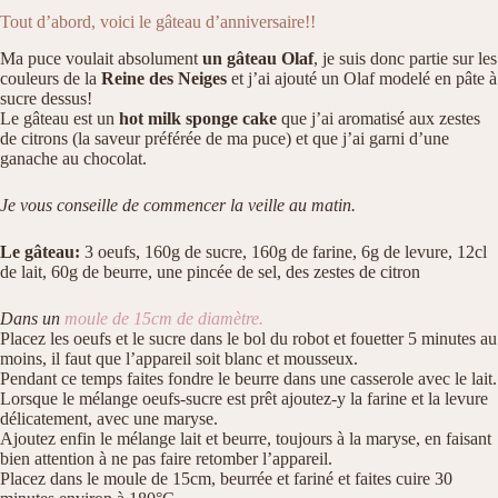
Tout d’abord, voici le gâteau d’anniversaire!!
Ma puce voulait absolument
un gâteau Olaf
, je suis donc partie sur les
couleurs de la
Reine des Neiges
et j’ai ajouté un Olaf modelé en pâte à
sucre dessus!
Le gâteau est un
hot milk sponge cake
que j’ai aromatisé aux zestes
de citrons (la saveur préférée de ma puce) et que j’ai garni d’une
ganache au chocolat.
Je vous conseille de commencer la veille au matin.
Le gâteau:
3 oeufs, 160g de sucre, 160g de farine, 6g de levure, 12cl
de lait, 60g de beurre, une pincée de sel, des zestes de citron
Dans un
moule de 15cm de diamètre.
Placez les oeufs et le sucre dans le bol du robot et fouetter 5 minutes au
moins, il faut que l’appareil soit blanc et mousseux.
Pendant ce temps faites fondre le beurre dans une casserole avec le lait.
Lorsque le mélange oeufs-sucre est prêt ajoutez-y la farine et la levure
délicatement, avec une maryse.
Ajoutez enfin le mélange lait et beurre, toujours à la maryse, en faisant
bien attention à ne pas faire retomber l’appareil.
Placez dans le moule de 15cm, beurrée et fariné et faites cuire 30