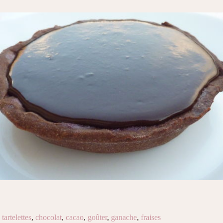
tartelettes
,
chocolat
,
cacao
,
goûter
,
ganache
,
fraises