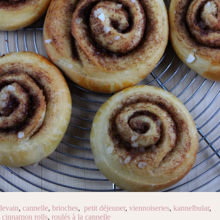
levain
,
cannelle
,
brioches
,
petit déjeuner
,
viennoiseries
,
kannelbular
,
cinnamon rolls
,
roulés à la cannelle