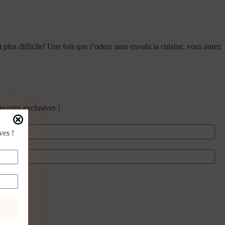
t plus difficile! Une fois que l’odeur aura envahi la cuisine, vous aurez
ecettes exclusives !
ves !