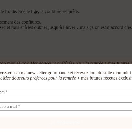
 froide. Si elle fige, la confiture est prête.
ssement des confitures.
sec et frais et à les oublier jusqu’à l’hiver…mais ça on est d’accord c’es
e mon mini eBook
Mes douceurs préférées pour la rentrée
+ mes futures r
ivez-vous à ma newsletter gourmande et recevez tout de suite mon mini
ok
Mes douceurs préférées pour la rentrée
+ mes futures recettes exclusi