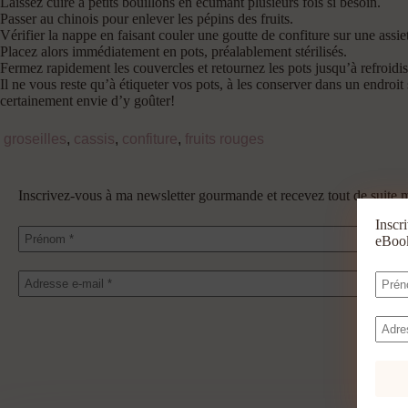
Laissez cuire à petits bouillons en écumant plusieurs fois si besoin.
Passer au chinois pour enlever les pépins des fruits.
Vérifier la nappe en faisant couler une goutte de confiture sur une assiette
Placez alors immédiatement en pots, préalablement stérilisés.
Fermez rapidement les couvercles et retournez les pots jusqu’à refroidi
Il ne vous reste qu’à étiqueter vos pots, à les conserver dans un endroit 
certainement envie d’y goûter!
groseilles
,
cassis
,
confiture
,
fruits rouges
Inscrivez-vous à ma newsletter gourmande et recevez tout de suit
Inscr
eBo