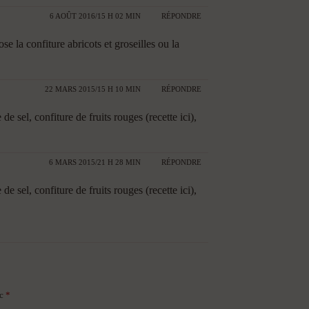
6 AOÛT 2016/15 H 02 MIN
RÉPONDRE
e la confiture abricots et groseilles ou la
22 MARS 2015/15 H 10 MIN
RÉPONDRE
e sel, confiture de fruits rouges (recette ici),
6 MARS 2015/21 H 28 MIN
RÉPONDRE
e sel, confiture de fruits rouges (recette ici),
ec
*