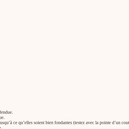
 fendue.
ue.
 jusqu’à ce qu’elles soient bien fondantes (testez avec la pointe d’un cou
e.