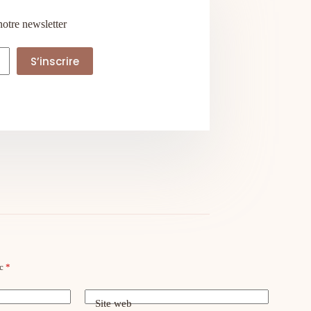
notre newsletter
S’inscrire
ec
*
Site web