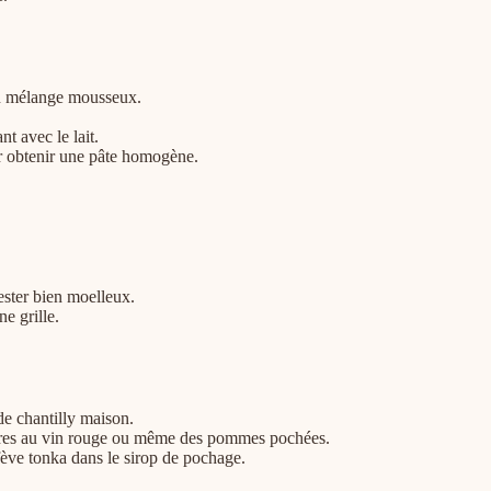
 un mélange mousseux.
t avec le lait.
ur obtenir une pâte homogène.
ester bien moelleux.
e grille.
e chantilly maison.
 poires au vin rouge ou même des pommes pochées.
fève tonka dans le sirop de pochage.