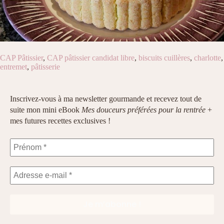
CAP Pâtissier
,
CAP pâtissier candidat libre
,
biscuits cuillères
,
charlotte
,
entremet
,
pâtisserie
Inscrivez-vous à ma newsletter gourmande et recevez tout de
suite mon mini eBook
Mes douceurs préférées pour la rentrée
+
mes futures recettes exclusives !