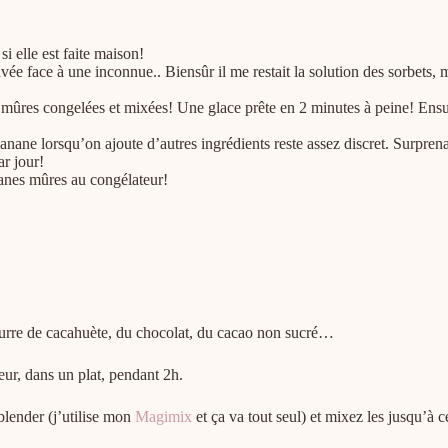
i elle est faite maison!
e face à une inconnue.. Biensûr il me restait la solution des sorbets, ma
ûres congelées et mixées! Une glace prête en 2 minutes à peine! Ensuite
nane lorsqu’on ajoute d’autres ingrédients reste assez discret. Surprena
ar jour!
nanes mûres au congélateur!
beurre de cacahuète, du chocolat, du cacao non sucré…
ur, dans un plat, pendant 2h.
blender (j’utilise mon
Magimix
et ça va tout seul) et mixez les jusqu’à c