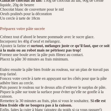
Ganache chocolat au lait:
150g de chocolat au lait, 90g de crème
liquide, 20g de beurre
Chocolat blanc de couverture pour le nid
Oeufs pralinés pour la décoration
Un cercle à tarte de 18cm
Préparez votre pâte sucrée
Crémez tout d’abord le beurre pommade avec le sucre glace.
Incorporez les 40g d’oeuf et mélangez.
Ajoutez la farine et
surtout, mélangez juste ce qu’il faut, que ce soit
à la main ou au robot mais ne pétrissez pas trop!
Formez une boule avec la pâte puis filmez au contact.
Placez la pâte 30 minutes au frais minimum.
Etalez ensuite la pâte bien froide au rouleau, sur un plan de travail pas
trop fariné.
Foncez votre cercle à tarte en appuyant sur les côtés pour que la pâte
adhère bien au cercle.
Puis passez le rouleau sur le dessus afin d’enlever le surplus de pâte.
Piquez la pâte sur toute la surface pour éviter qu’elle ne gonfle à la
cuisson.
Remettez la 30 minutes au frais, plus si vous le souhaitez.
Si elle est
bien froide elle ne bougera pas à la cuisson.
Enfin, faites la cuire à blanc (ajoutez du poids si ça vous rassure!)