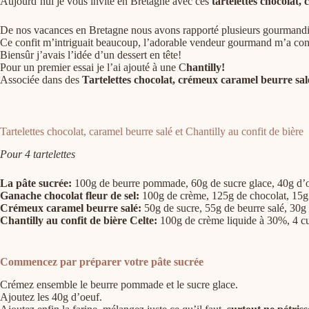
Aujourd’hui je vous invite en Bretagne avec ces
tartelettes chocolat,
De nos vacances en Bretagne nous avons rapporté plusieurs gourmandi
Ce confit m’intriguait beaucoup, l’adorable vendeur gourmand m’a conva
Biensûr j’avais l’idée d’un dessert en tête!
Pour un premier essai je l’ai ajouté à une C
hantilly!
Associée dans des
Tartelettes chocolat, crémeux caramel beurre sal
Tartelettes chocolat, caramel beurre salé et Chantilly au confit de bière
Pour 4 tartelettes
La pâte sucrée:
100g de beurre pommade, 60g de sucre glace, 40g d’oeu
Ganache chocolat fleur de sel:
100g de crème, 125g de chocolat, 15g 
Crémeux caramel beurre salé:
50g de sucre, 55g de beurre salé, 30g 
Chantilly au confit de bière Celte:
100g de crème liquide à 30%, 4 cui
Commencez par préparer votre pâte sucrée
Crémez ensemble le beurre pommade et le sucre glace.
Ajoutez les 40g d’oeuf.