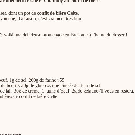
 caramel beurre salé et Chantilly au confit de bière.
ses, dont un pot de
confit de bière Celte
.
incue, il a raison, c’est vraiment très bon!
é
, voilà une délicieuse promenade en Bretagne à l’heure du dessert!
f, 1g de sel, 200g de farine t.55
de beurre, 20g de glucose, une pincée de fleur de sel
de lait, 30g de crème, 1 jaune d’oeuf, 2g de gélatine (il vous en rester
llères de confit de bière Celte