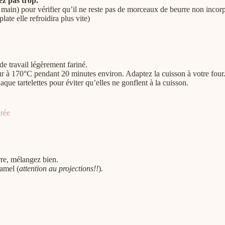
ez pas trop.
main) pour vérifier qu’il ne reste pas de morceaux de beurre non incorpor
ate elle refroidira plus vite)
de travail légèrement fariné.
 four à 170°C pendant 20 minutes environ. Adaptez la cuisson à votre four
ue tartelettes pour éviter qu’elles ne gonflent à la cuisson.
crée
rre, mélangez bien.
ramel (
attention au projections!!
).