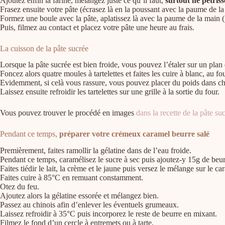
Ajoutez enfin la farine, mélangez juste ce qu’il faut,
surtout ne pétriss
Frasez ensuite votre pâte (écrasez là en la poussant avec la paume de la 
Formez une boule avec la pâte, aplatissez là avec la paume de la main (pl
Puis, filmez au contact et placez votre pâte une heure au frais.
La cuisson de la pâte sucrée
Lorsque la pâte sucrée est bien froide, vous pouvez l’étaler sur un plan 
Foncez alors quatre moules à tartelettes et faites les cuire à blanc, au
Evidemment, si celà vous rassure, vous pouvez placer du poids dans chaq
Laissez ensuite refroidir les tartelettes sur une grille à la sortie du four.
Vous pouvez trouver le procédé en images
dans la recette de la pâte su
Pendant ce temps,
préparer votre crémeux caramel beurre salé
Premièrement, faites ramollir la gélatine dans de l’eau froide.
Pendant ce temps, caramélisez le sucre à sec puis ajoutez-y 15g de beu
Faites tiédir le lait, la crème et le jaune puis versez le mélange sur le ca
Faites cuire à 85°C en remuant constamment.
Otez du feu.
Ajoutez alors la gélatine essorée et mélangez bien.
Passez au chinois afin d’enlever les éventuels grumeaux.
Laissez refroidir à 35°C puis incorporez le reste de beurre en mixant.
Filmez le fond d’un cercle à entremets ou à tarte.