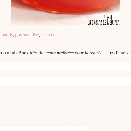
hantilly
,
gourmandise
,
dessert
e mon mini eBook
Mes douceurs préférées pour la rentrée
+ mes futures r