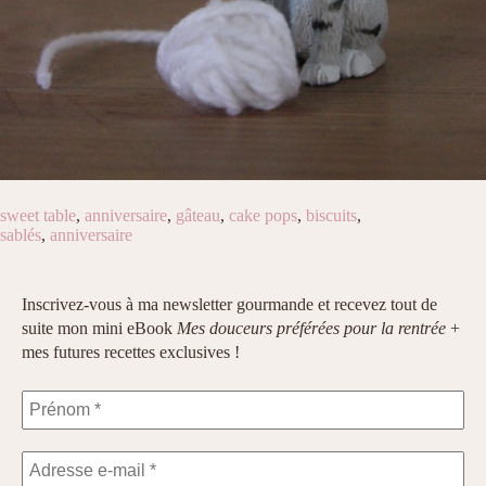
sweet table
,
anniversaire
,
gâteau
,
cake pops
,
biscuits
,
sablés
,
anniversaire
Inscrivez-vous à ma newsletter gourmande et recevez tout de
suite mon mini eBook
Mes douceurs préférées pour la rentrée
+
mes futures recettes exclusives !