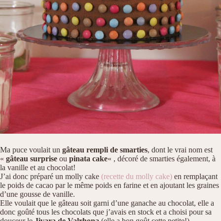
Ma puce voulait un
gâteau rempli de smarties
, dont le vrai nom est
«
gâteau surprise
ou
pinata cake
« , décoré de smarties également, à
la vanille et au chocolat!
J’ai donc préparé un molly cake
(recette du molly cake)
en remplaçant
le poids de cacao par le même poids en farine et en ajoutant les graines
d’une gousse de vanille.
Elle voulait que le gâteau soit garni d’une ganache au chocolat, elle a
donc goûté tous les chocolats que j’avais en stock et a choisi pour sa
douceur le
Jivara de Valrhona
(elle a bon goût cette petite!)