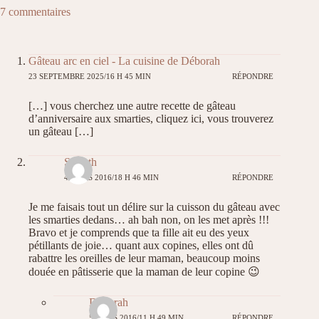
7 commentaires
Gâteau arc en ciel - La cuisine de Déborah
23 SEPTEMBRE 2025/16 H 45 MIN
RÉPONDRE
[…] vous cherchez une autre recette de gâteau
d’anniversaire aux smarties, cliquez ici, vous trouverez
un gâteau […]
Stecath
4 MARS 2016/18 H 46 MIN
RÉPONDRE
Je me faisais tout un délire sur la cuisson du gâteau avec
les smarties dedans… ah bah non, on les met après !!!
Bravo et je comprends que ta fille ait eu des yeux
pétillants de joie… quant aux copines, elles ont dû
rabattre les oreilles de leur maman, beaucoup moins
douée en pâtisserie que la maman de leur copine 😉
Déborah
5 MARS 2016/11 H 49 MIN
RÉPONDRE