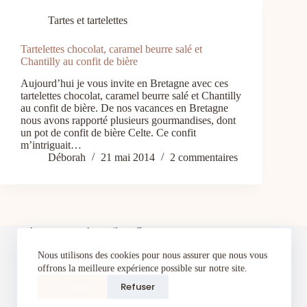
Tartes et tartelettes
Tartelettes chocolat, caramel beurre salé et
Chantilly au confit de bière
Aujourd’hui je vous invite en Bretagne avec ces
tartelettes chocolat, caramel beurre salé et Chantilly
au confit de bière. De nos vacances en Bretagne
nous avons rapporté plusieurs gourmandises, dont
un pot de confit de bière Celte. Ce confit
m’intriguait…
Déborah
21 mai 2014
2 commentaires
A propos
Accueil
Contact
Cours de pâtisserie à domicile à Toul et alentours–
Nous utilisons des cookies pour nous assurer que nous vous
Apprenez à pâtisser comme un pro dans votre
cuisine
offrons la meilleure expérience possible sur notre site.
Index
Politique de confidentialité
Portfolio
Accepter
Refuser
Recevez gratuitement mon eBook de pâtisserie : 5
recettes gourmandes et faciles