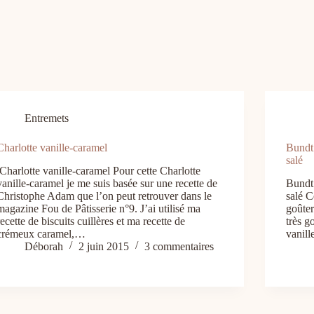
Entremets
Charlotte vanille-caramel
Bundt 
salé
Charlotte vanille-caramel Pour cette Charlotte
vanille-caramel je me suis basée sur une recette de
Bundt 
Christophe Adam que l’on peut retrouver dans le
salé C
magazine Fou de Pâtisserie n°9. J’ai utilisé ma
goûter
recette de biscuits cuillères et ma recette de
très g
crémeux caramel,…
vanill
Déborah
2 juin 2015
3 commentaires