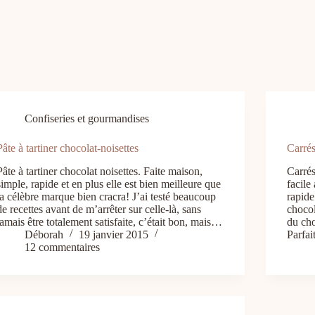
Confiseries et gourmandises
Pâte à tartiner chocolat-noisettes
Carrés
Pâte à tartiner chocolat noisettes. Faite maison,
Carrés
simple, rapide et en plus elle est bien meilleure que
facile
la célèbre marque bien cracra! J’ai testé beaucoup
rapide
de recettes avant de m’arrêter sur celle-là, sans
chocol
jamais être totalement satisfaite, c’était bon, mais…
du cho
Déborah
19 janvier 2015
Parfa
12 commentaires