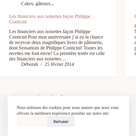
Cakes, gâteaux...
Les financiers aux noisettes façon Philippe
Conticini
Les financiers aux noisettes façon Philippe
Conticini Pour mon anniversaire j’ai eu la chance
de recevoir deux magnifiques livres de pâtisserie,
dont Sensations de Philippe Conticini! Toutes les
recettes me font envie! La première testée est celle
des financiers aux noisettes…
Déborah
25 février 2014
A propos
Accueil
Contact
Cours de pâtisserie à domicile à Toul et alentours–
Nous utilisons des cookies pour nous assurer que nous vous
Apprenez à pâtisser comme un pro dans votre
cuisine
offrons la meilleure expérience possible sur notre site.
Index
Politique de confidentialité
Portfolio
Accepter
Refuser
Recevez gratuitement mon eBook de pâtisserie : 5
recettes gourmandes et faciles
Terms and Conditions