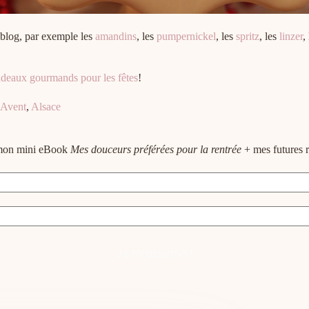
 blog, par exemple les
amandins
, les
pumpernickel
, les
spritz
, les
linzer
,
adeaux gourmands pour les fêtes
!
Avent
,
Alsace
e mon mini eBook
Mes douceurs préférées pour la rentrée
+ mes futures r