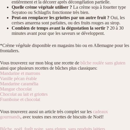
entièrement et la décorer après décongélation partielle.
Quelle crème végétale utiliser ?
La crème soja à fouetter type
Soyatoo ou Schlagfix fonctionne très bien.
Peut-on remplacer les griottes par un autre fruit ?
Oui, les
cerises amarena sont parfaites, ou des fruits rouges au sirop.
Combien de temps avant la dégustation la sortir ?
20 à 30
minutes avant pour que les saveurs se développent.
*Crème végétale disponible en magasins bio ou en Allemagne pour les
frontaliers.
Vous trouverez sur mon blog une recette de
bûche roulée sans gluten
ainsi que plusieurs recettes de bûches plus classiques:
Mandarine et marrons
Vanille pécan érable
Mandarine caramélia
Mangue chocolat
Chocolat au lait et griottes
Framboise et chocolat
Vous trouverez aussi un article très complet sur les
cadeaux
gourmands
, avec toutes mes recettes de biscuits de Noël!
Bûche
,
noël
,
forêt noire
,
sans gluten
,
sans produits laitiers