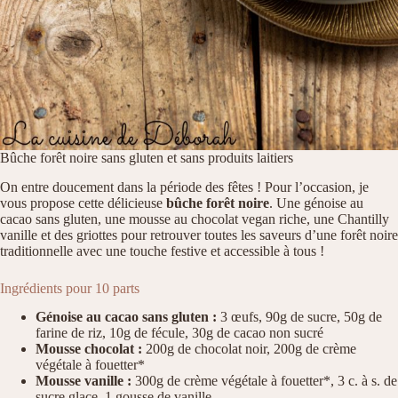
Bûche forêt noire sans gluten et sans produits laitiers
On entre doucement dans la période des fêtes ! Pour l’occasion, je
vous propose cette délicieuse
bûche forêt noire
. Une génoise au
cacao sans gluten, une mousse au chocolat vegan riche, une Chantilly
vanille et des griottes pour retrouver toutes les saveurs d’une forêt noire
traditionnelle avec une touche festive et accessible à tous !
Ingrédients pour 10 parts
Génoise au cacao sans gluten :
3 œufs, 90g de sucre, 50g de
farine de riz, 10g de fécule, 30g de cacao non sucré
Mousse chocolat :
200g de chocolat noir, 200g de crème
végétale à fouetter*
Mousse vanille :
300g de crème végétale à fouetter*, 3 c. à s. de
sucre glace, 1 gousse de vanille